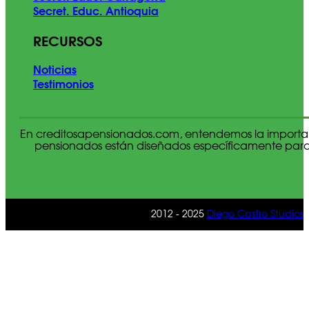
Secret. Educ. Antioquia
RECURSOS
Noticias
Testimonios
En creditosapensionados.com, entendemos la importan
pensionados están diseñados específicamente para c
2012 - 2025
Diego Castro Studios
|