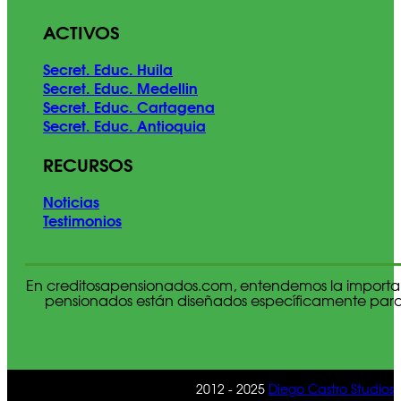
ACTIVOS
Secret. Educ. Huila
Secret. Educ. Medellin
Secret. Educ. Cartagena
Secret. Educ. Antioquia
RECURSOS
Noticias
Testimonios
En creditosapensionados.com, entendemos la importan
pensionados están diseñados específicamente para c
2012 - 2025
Diego Castro Studios
|