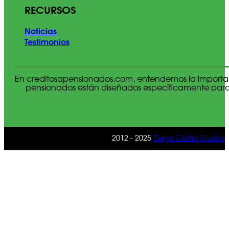
RECURSOS
Noticias
Testimonios
En creditosapensionados.com, entendemos la importan
pensionados están diseñados específicamente para c
2012 - 2025
Diego Castro Studios
|