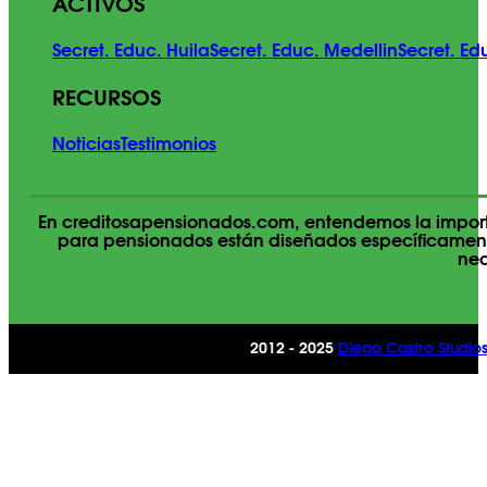
ACTIVOS
Secret. Educ. Huila
Secret. Educ. Medellin
Secret. E
RECURSOS
Noticias
Testimonios
En creditosapensionados.com, entendemos la importa
para pensionados están diseñados específicamente
nec
2012 - 2025
Diego Castro Studio